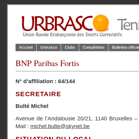
Accueil
Urbrasco
Clubs
Compétition
Bulletins offici
BNP Paribas Fortis
N° d’affiliation : 64/144
SECRETAIRE
Bulté Michel
Avenue de l’Andalousie 20/21, 1140 Bruxelles 
Mail :
michel.bulte@skynet.be
SITUATION DU LOCAL