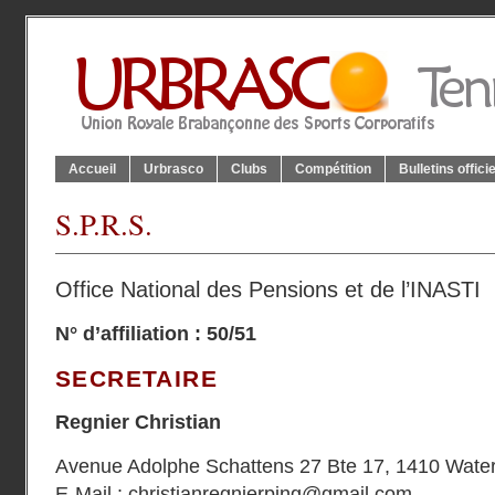
Accueil
Urbrasco
Clubs
Compétition
Bulletins offici
S.P.R.S.
Office National des Pensions et de l’INASTI
N° d’affiliation : 50/51
SECRETAIRE
Regnier Christian
Avenue Adolphe Schattens 27 Bte 17, 1410 Wate
E-Mail :
christianregnierping@gmail.com